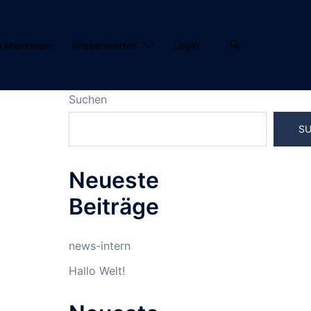
Suche
n Memoriam
Wissenwertes
Login
Suchen
S
Neueste
Beiträge
news-intern
Hallo Welt!