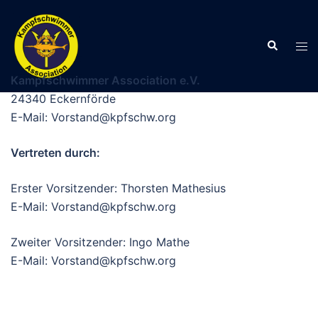
Zum
Inhalt
Suche
springen
Men
ums
Kampfschwimmer Association e.V.
24340 Eckernförde
E-Mail: Vorstand@kpfschw.org
Vertreten durch:
Erster Vorsitzender: Thorsten Mathesius
E-Mail: Vorstand@kpfschw.org
Zweiter Vorsitzender: Ingo Mathe
E-Mail: Vorstand@kpfschw.org